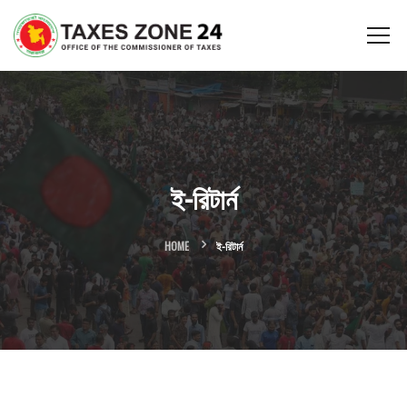
ই-রিটার্ন
HOME
ই-রিটার্ন