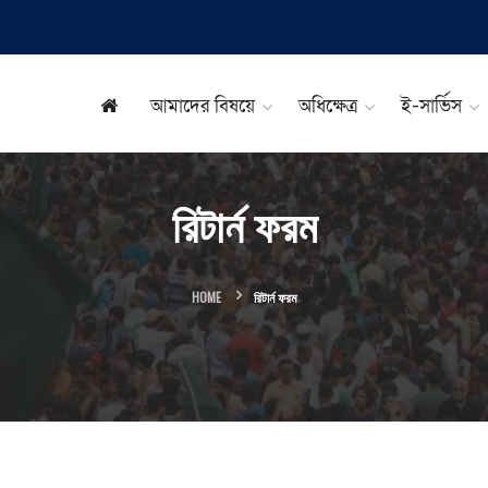
আমাদের বিষয়ে
অধিক্ষেত্র
ই-সার্ভিস
রিটার্ন ফরম
HOME
রিটার্ন ফরম